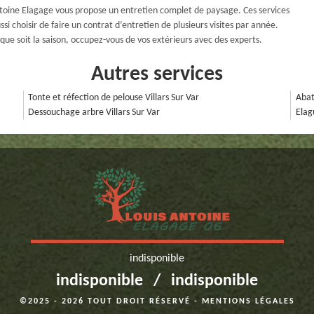
Antoine Elagage vous propose un entretien complet de paysage. Ces services
 choisir de faire un contrat d’entretien de plusieurs visites par année.
ue soit la saison, occupez-vous de vos extérieurs avec des experts.
Autres services
Tonte et réfection de pelouse Villars Sur Var
Abat
Dessouchage arbre Villars Sur Var
Elag
indisponible
indisponible
/
indisponible
©2025 - 2026 TOUT DROIT RÉSERVÉ -
MENTIONS LÉGALES