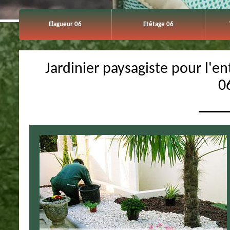
Elagueur 06
Etêtage 06
Jardinier paysagiste pour l'ent
0