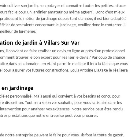
avoir cultiver son jardin, son potager et connaître toutes les petites astuces
oujours facile pour un jardinier amateur ou même aguerri. Donc c’est mieux
 pratiquant le métier de jardinage depuis tant d’année, il est bien adapté à
icier de ses talents concernant le jardinage, veuillez donc le contacter, il
 meilleur de lui-même.
ation de jardin à Villars Sur Var
ns, il convient de faire réaliser un devis en ligne auprès d’un professionnel
 comment trouver le bon expert pour réaliser le devis ? Par coup de chance
aitre dans son domaine, en étant parmi le meilleur il fera la tâche que vous
 pour assurer vos futures constructions. Louis Antoine Elagage le réalisera
 en jardinage
ié et personnalisé. Mais aussi qui convient à vos besoins et conçu pour
tre disposition. Tout sera selon vos souhaits, pour vous satisfaire dans les
l’intervention pour analyser vos exigences. Notre service peut être rendu
utres prestations que notre entreprise peut vous procurer.
de notre entreprise peuvent le faire pour vous. Ils font la tonte de gazon,