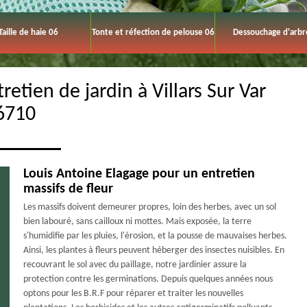
Taille de haie 06
Tonte et réfection de pelouse 06
Dessouchage d'arbr
retien de jardin à Villars Sur Var
6710
Louis Antoine Elagage pour un entretien
massifs de fleur
Les massifs doivent demeurer propres, loin des herbes, avec un sol
bien labouré, sans cailloux ni mottes. Mais exposée, la terre
s'humidifie par les pluies, l'érosion, et la pousse de mauvaises herbes.
Ainsi, les plantes à fleurs peuvent héberger des insectes nuisibles. En
recouvrant le sol avec du paillage, notre jardinier assure la
protection contre les germinations. Depuis quelques années nous
optons pour les B.R.F pour réparer et traiter les nouvelles