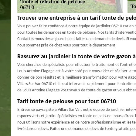
Trouver une entreprise à un tarif tonte de pel
Vous pouvez faire confiance à notre équipe de jardinier 06710 car en p
pour toutes les demandes en tonte de pelouse. Nos tarifs d'interventio
Contactez-nous dès aujourd'hui et faites une demande de devis. Si vou
nous sommes près de chez vous pour tout le département.
Rassurez au jardinier la tonte de votre gazon à 
Vous cherchez de spécialiste pour effectuer le traitement et l’entreti
Louis Antoine Elagage est à votre coté pour vous aider et réaliser la t
donner de bon résultat et la meilleure transformation pour votre gaz
Villars Sur Var 06710 et il peut intervenir rapidement pour l’entretie
de Louis Antoine Elagage vos travaux de tonte de gazon et vous obtien
Tarif tonte de pelouse pour tout 06710
Entreprise paysagiste à Villars Sur Var, notre équipe de jardinier inte
espaces verts et jardin. Spécialistes en tonte de pelouse, nous offrons
nous utilisons notre expérience et de notre professionnalisme et les te
livré dans un devis. Faites une demande de devis de tonte gratuite po