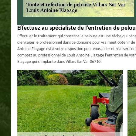
Effectuez au spécialiste de l’entretien de pelou
Effectuer le traitement qui concerne la pelouse est une tâche qui nécess
d’engager le professionnel dans ce domaine pour vraiment obtenir de me
Antoine Elagage est à votre disposition pour vous aider et réaliser l’e
comptez au professionnel de Louis Antoine Elagage l’entretien de vo
Elagage qui s’implante dans Villars Sur Var 06710.