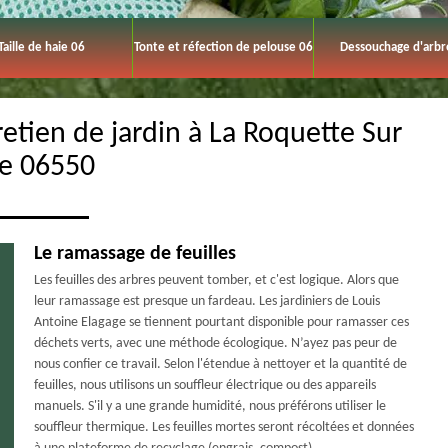
Taille de haie 06
Tonte et réfection de pelouse 06
Dessouchage d'arbr
retien de jardin à La Roquette Sur
ne 06550
Le ramassage de feuilles
Les feuilles des arbres peuvent tomber, et c'est logique. Alors que
leur ramassage est presque un fardeau. Les jardiniers de Louis
Antoine Elagage se tiennent pourtant disponible pour ramasser ces
déchets verts, avec une méthode écologique. N’ayez pas peur de
nous confier ce travail. Selon l'étendue à nettoyer et la quantité de
feuilles, nous utilisons un souffleur électrique ou des appareils
manuels. S'il y a une grande humidité, nous préférons utiliser le
souffleur thermique. Les feuilles mortes seront récoltées et données