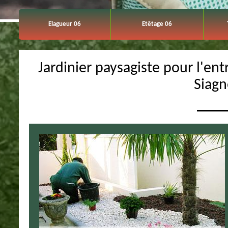
Elagueur 06
Etêtage 06
Jardinier paysagiste pour l'ent
Siag