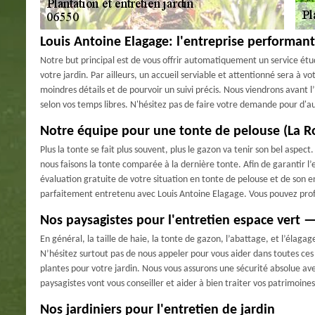
Louis Antoine Elagage: l'entreprise performant
Notre but principal est de vous offrir automatiquement un service étud
votre jardin. Par ailleurs, un accueil serviable et attentionné sera à vo
moindres détails et de pourvoir un suivi précis. Nous viendrons avant 
selon vos temps libres. N'hésitez pas de faire votre demande pour d'a
Notre équipe pour une tonte de pelouse (La R
Plus la tonte se fait plus souvent, plus le gazon va tenir son bel aspe
nous faisons la tonte comparée à la dernière tonte. Afin de garantir l
évaluation gratuite de votre situation en tonte de pelouse et de son e
parfaitement entretenu avec Louis Antoine Elagage. Vous pouvez profi
Nos paysagistes pour l'entretien espace vert 
En général, la taille de haie, la tonte de gazon, l’abattage, et l’élagag
N’hésitez surtout pas de nous appeler pour vous aider dans toutes ces 
plantes pour votre jardin. Nous vous assurons une sécurité absolue av
paysagistes vont vous conseiller et aider à bien traiter vos patrimoine
Nos jardiniers pour l'entretien de jardin