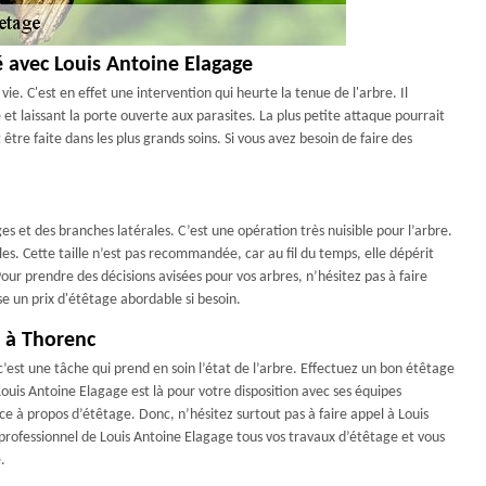
é avec Louis Antoine Elagage
ie. C'est en effet une intervention qui heurte la tenue de l'arbre. Il
té et laissant la porte ouverte aux parasites. La plus petite attaque pourrait
être faite dans les plus grands soins. Si vous avez besoin de faire des
es et des branches latérales. C’est une opération très nuisible pour l’arbre.
illes. Cette taille n’est pas recommandée, car au fil du temps, elle dépérit
Pour prendre des décisions avisées pour vos arbres, n’hésitez pas à faire
e un prix d'étêtage abordable si besoin.
e à Thorenc
 c’est une tâche qui prend en soin l’état de l’arbre. Effectuez un bon étêtage
ouis Antoine Elagage est là pour votre disposition avec ses équipes
ce à propos d’étêtage. Donc, n’hésitez surtout pas à faire appel à Louis
 professionnel de Louis Antoine Elagage tous vos travaux d’étêtage et vous
.