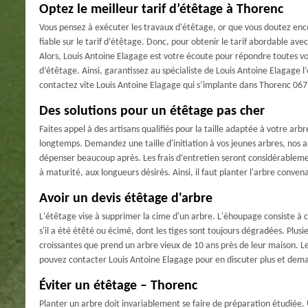
Optez le meilleur tarif d’étêtage à Thorenc
Vous pensez à exécuter les travaux d’étêtage, or que vous doutez enc
fiable sur le tarif d’étêtage. Donc, pour obtenir le tarif abordable avec 
Alors, Louis Antoine Elagage est votre écoute pour répondre toutes vo
d’étêtage. Ainsi, garantissez au spécialiste de Louis Antoine Elagage l’
contactez vite Louis Antoine Elagage qui s’implante dans Thorenc 067
Des solutions pour un étêtage pas cher
Faites appel à des artisans qualifiés pour la taille adaptée à votre ar
longtemps. Demandez une taille d'initiation à vos jeunes arbres, nos
dépenser beaucoup après. Les frais d’entretien seront considérableme
à maturité, aux longueurs désirés. Ainsi, il faut planter l'arbre conven
Avoir un devis étêtage d'arbre
L'étêtage vise à supprimer la cime d'un arbre. L'éhoupage consiste à c
s'il a été étêté ou écimé, dont les tiges sont toujours dégradées. Plus
croissantes que prend un arbre vieux de 10 ans près de leur maison. Le 
pouvez contacter Louis Antoine Elagage pour en discuter plus et dema
Éviter un étêtage – Thorenc
Planter un arbre doit invariablement se faire de préparation étudiée. 