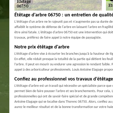
Étêtage d'arbre 06750 : un entretien de qualit
L'étêtage d'un arbre ne le rajeunit pas et n'augmente pas sa durée de v
affaiblit le système de défense de l'arbre en laissant l'arbre en fragili
être ainsi fatale. L'étêtage d'arbre 06750 est une intervention qui doit 
travaux, préférez de faire appel à notre équipe de paysagiste.
Notre prix étêtage d'arbre
L’étêtage d’arbre vise à écourter les branches jusqu’à la hauteur de tig
En effet, elle réduit presque la totalité de la partie qui détient les feu
l’arbre. Il peut en mourir ou endurer une agression le rendant faible. 
appel à des arboriculteur professionnels. Louis Antoine Elagage propos
Confiez au professionnel vos travaux d’étêtag
L’étêtage d’arbre est un travail qui nécessite un spécialiste parce que
permet bien de faire pousser l’arbre et ses branchements. Pour cela, L
professionnelles qui ont de savoir-faire spécial et de grande compéten
Antoine Elagage qui se localise dans Thorenc 06750. Alors, confiez au
aurez le meilleur résultat et de la bonne transformation sur votre haie