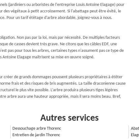
ls (jardiniers ou arboristes de l'entreprise Louis Antoine Elagage) pour
r des végétaux à petit accroissement. Si l'abattage peut être évité, le
ouce. Pour un tarif étêtage d'arbre abordable, joignez-vous à nous.
igation. Non pas par la loi, mais par nécessité. De multiples facteurs
isque de casses devient très grave. Ne citons que les câbles EDF, une
n'est pas pour tous les arbres, certaines types n'assument pas ce type de
ouis Antoine Elagage maîtrisent sa mise en œuvre soigné.
our créer de grands dommages poussent plusieurs propriétaires à étêter
norme frais et des risques de bris augmentés. La taille draconienne cause
ructurel le plus vite possible. L’arbre produira plusieurs tiges légères
tre arbre aura une hauteur appropriée, mais il sera moins beau. Bref,
Autres services
Dessouchage arbre Thorenc
Abat
Entretien de jardin Thorenc
Elag