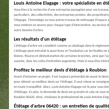
Louis Antoine Elagage : votre spécialiste en ét
Vous êtes à la recherche d'une entreprise paysagiste pour vos travaux
particuliers, des collectivités, des entreprises privées, des propriétair
l'élagage, l'émondage ou tous autres travaux de nettoyage d'espace 
nous mettons en œuvre pour chaque type d'intervention. Au service de
autre besoins d'arbre.
Les résultats d'un étêtage
L’étêtage d’arbre est considéré comme un abattage dans le règlement m
L’étêtage peut entraîné la pourriture et l'insolation car les feuilles ne 
lésions, fissures et déshydratation de certaines branches, ainsi que l'
assurée, donc les coûts d’entretien augmente. Mais si vous êtes intéres
Profitez le meilleur devis d’étêtage à Roubion
Avant d’entamer un projet, il est toujours primordial de savoir le devis 
pour obtenir un meilleur devis sur l’étêtage, il vaut mieux se renseign
en toute tranquillité. Alors, Louis Antoine Elagage est là pour vous don
d’étêtage. En plus, la demande de devis est gratuite et cela ne vous e
Roubion 06420. Ainsi, choisissez le professionnel de Louis Antoine Ela
Étêtage d'arbre 06420 : un entretien de qualit