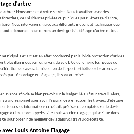
êtage d'arbre
 d'arbre ? Nous sommes à votre service. Nous travaillons avec des
es forestiers, des résidences privées ou publiques pour l'étêtage d'arbre,
arboré. Nous intervenons grâce aux différents moyens et techniques que
 toute demande, nous offrons un devis gratuit étêtage d'arbre et tout
unicipal. Cet art est en effet condamné par la loi de protection d’arbres.
sont plus illuminées par les rayons du soleil. Ce qui empire les risques de
accélération de casses, La réduction de l'aspect esthétique des arbres est
sés par l’émondage et l’élagage, ils sont autorisés.
en avance afin de se bien prévoir sur le budget lié au futur travail. Alors,
er au professionnel pour avoir l’assurance à effectuer les travaux d’étêtage
ner toutes les informations en détail, précises et complètes sur le devis
ngage à rien. Donc, appelez vite Louis Antoine Elagage qui se situe dans
gage pour obtenir de meilleur devis dans vos travaux d’étêtage.
é avec Louis Antoine Elagage