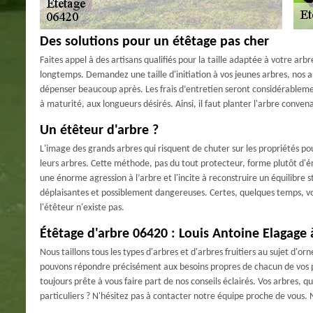
Des solutions pour un étêtage pas cher
Faites appel à des artisans qualifiés pour la taille adaptée à votre ar
longtemps. Demandez une taille d'initiation à vos jeunes arbres, nos
dépenser beaucoup après. Les frais d’entretien seront considérableme
à maturité, aux longueurs désirés. Ainsi, il faut planter l'arbre conven
Un étêteur d'arbre ?
L'image des grands arbres qui risquent de chuter sur les propriétés p
leurs arbres. Cette méthode, pas du tout protecteur, forme plutôt d'é
une énorme agression à l’arbre et l'incite à reconstruire un équilibre st
déplaisantes et possiblement dangereuses. Certes, quelques temps, vo
l'étêteur n'existe pas.
Étêtage d'arbre 06420 : Louis Antoine Elagage 
Nous taillons tous les types d'arbres et d'arbres fruitiers au sujet d'
pouvons répondre précisément aux besoins propres de chacun de vos pro
toujours prête à vous faire part de nos conseils éclairés. Vos arbres, q
particuliers ? N'hésitez pas à contacter notre équipe proche de vous. 