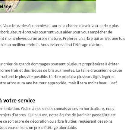
bre. Vous ferez des économies et aurez la chance d'avoir votre arbre plus
 arboriculteurs éprouvés pourront vous aider pour vous empêcher de
nt moins élevés qu’un arbre mature. Préférez un arbre qui arrive, une fois
able au meilleur endroit. Vous éviterez ainsi l'étêtage d'arbre.
our créer de grands dommages poussent plusieurs propriétaires à étêter
norme frais et des risques de bris augmentés. La taille draconienne cause
ructurel le plus vite possible. L’arbre produira plusieurs tiges légères
tre arbre aura une hauteur appropriée, mais il sera moins beau. Bref,
à votre service
ornementation. Grâce à nos solides connaissances en horticulture, nous
jets d'arbres. Qui plus est, notre équipe de jardinier paysagiste est
ue ce soit arbre de décoration ou arbre fruitier, requièrent des soins
Nous vous offrons un prix d'étêtage abordable.