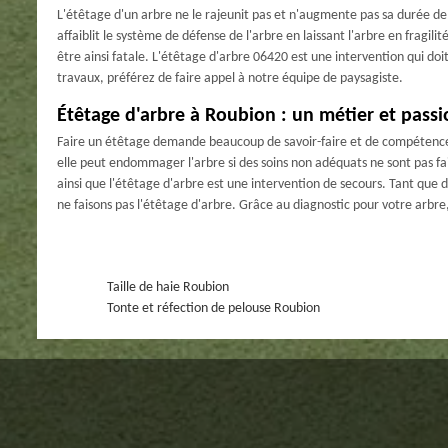
L'étêtage d'un arbre ne le rajeunit pas et n'augmente pas sa durée de v
affaiblit le système de défense de l'arbre en laissant l'arbre en fragili
être ainsi fatale. L'étêtage d'arbre 06420 est une intervention qui doit 
travaux, préférez de faire appel à notre équipe de paysagiste.
Étêtage d'arbre à Roubion : un métier et passi
Faire un étêtage demande beaucoup de savoir-faire et de compétence. C
elle peut endommager l'arbre si des soins non adéquats ne sont pas fait
ainsi que l'étêtage d'arbre est une intervention de secours. Tant que d
ne faisons pas l'étêtage d'arbre. Grâce au diagnostic pour votre arbr
Taille de haie Roubion
Tonte et réfection de pelouse Roubion