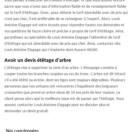
Vous pensez à exécuter les travaux d’étêtage, or que vous doutez encore
parce que vous n’avez pas d’information fiable et de renseignement fiable
sur le tarif d’étêtage. Donc, pour obtenir le tarif abordable avec de prix qui
n’est pas cher, il est préférable de se renseigner à l’expert. Alors, Louis
Antoine Elagage est votre écoute pour répondre toutes vos demandes et
vos questions de façon claire et précise à propos de tarif d’étêtage. Ainsi,
garantissez au spécialiste de Louis Antoine Elagage l’obtention de tarif
d’étêtage qui est abordable avec de prix pas cher. Ainsi, contactez vite
Louis Antoine Elagage qui s’implante dans Auvare 06260.
Avoir un devis étêtage d'arbre
L'étêtage vise à supprimer la cime d'un arbre. L'éhoupage consiste à
couper toutes les branches coupées au ras du tronc. L'arbre est dit tétard
s'il a été étêté ou écimé, dont les tiges sont toujours dégradées. Plusieurs
personnes que nos artisans ont rencontrés s'inquiètent des longueurs
croissantes que prend un arbre vieux de 10 ans près de leur maison. Le
client pense alors que la meilleure issue est de passer par l'étêtage. Vous
pouvez contacter Louis Antoine Elagage pour en discuter plus et
demander un devis gratuit.
Nos coordonnées