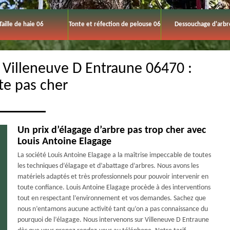
Taille de haie 06
Tonte et réfection de pelouse 06
Dessouchage d'arbr
e Villeneuve D Entraune 06470 :
te pas cher
Un prix d’élagage d’arbre pas trop cher avec
Louis Antoine Elagage
La société Louis Antoine Elagage a la maîtrise impeccable de toutes
les techniques d’élagage et d’abattage d’arbres. Nous avons les
matériels adaptés et très professionnels pour pouvoir intervenir en
toute confiance. Louis Antoine Elagage procède à des interventions
tout en respectant l’environnement et vos demandes. Sachez que
nous n’entamons aucune activité tant qu’on a pas connaissance du
pourquoi de l’élagage. Nous intervenons sur Villeneuve D Entraune