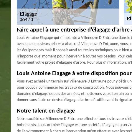
Faire appel à une entreprise d’élagage d’arbre
Louis Antoine Elagage qui s’implante à Villeneuve D Entraune dans le 0
avez un ou plusieurs arbres à abattre à Villeneuve D Entraune, vous p
les équipements mais il connaît aussi toutes les techniques pour bien a
n’importe quel moment pour intervenir à toutes vos besoins. Pour cela, 
facilement votre projet d’élagage d’arbre. Pour plus d’information, n’h
Louis Antoine Elagage à votre disposition pou
Vous avez acheté un terrain sur Villeneuve D Entraune pour y bâtir une
pour pouvoir commencer les travaux de construction. Nous pouvons bie
domaine d’élagage depuis des années, et nettoyons votre terrain où no
donner sans faute un devis d’élagage d’arbre détaillé avant la signatu
Notre talent en élagage
Notre société sur Villeneuve D Entraune effectue tous les travaux d’ébra
boisements. Louis Antoine Elagage est une société d’élagage au service
de l’environnement à chaque intervention qu’on effectue avec les tech