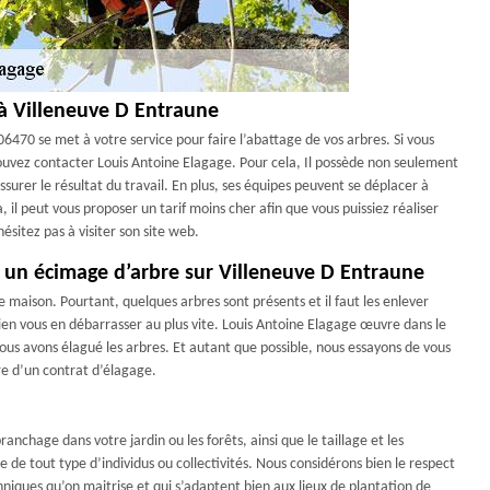
 à Villeneuve D Entraune
6470 se met à votre service pour faire l’abattage de vos arbres. Si vous
ouvez contacter Louis Antoine Elagage. Pour cela, Il possède non seulement
ssurer le résultat du travail. En plus, ses équipes peuvent se déplacer à
il peut vous proposer un tarif moins cher afin que vous puissiez réaliser
ésitez pas à visiter son site web.
r un écimage d’arbre sur Villeneuve D Entraune
 maison. Pourtant, quelques arbres sont présents et il faut les enlever
n vous en débarrasser au plus vite. Louis Antoine Elagage œuvre dans le
us avons élagué les arbres. Et autant que possible, nous essayons de vous
re d’un contrat d’élagage.
nchage dans votre jardin ou les forêts, ainsi que le taillage et les
 de tout type d’individus ou collectivités. Nous considérons bien le respect
niques qu’on maitrise et qui s’adaptent bien aux lieux de plantation de