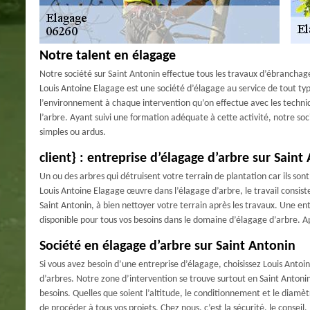
Notre talent en élagage
Notre société sur Saint Antonin effectue tous les travaux d’ébranchage d
Louis Antoine Elagage est une société d’élagage au service de tout type
l’environnement à chaque intervention qu’on effectue avec les techniq
l’arbre. Ayant suivi une formation adéquate à cette activité, notre so
simples ou ardus.
client} : entreprise d’élagage d’arbre sur Saint
Un ou des arbres qui détruisent votre terrain de plantation car ils sont
Louis Antoine Elagage œuvre dans l’élagage d’arbre, le travail consiste
Saint Antonin, à bien nettoyer votre terrain après les travaux. Une en
disponible pour tous vos besoins dans le domaine d’élagage d’arbre. A
Société en élagage d’arbre sur Saint Antonin
Si vous avez besoin d’une entreprise d’élagage, choisissez Louis Antoin
d’arbres. Notre zone d’intervention se trouve surtout en Saint Antonin
besoins. Quelles que soient l’altitude, le conditionnement et le diam
de procéder à tous vos projets. Chez nous, c’est la sécurité, le conseil,